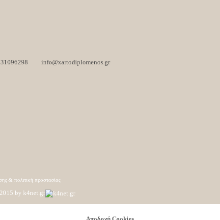
231096298
info@xartodiplomenos.gr
σης & πολιτική προστασίας
2015 by k4net.gr
Aποδοχή Cookies