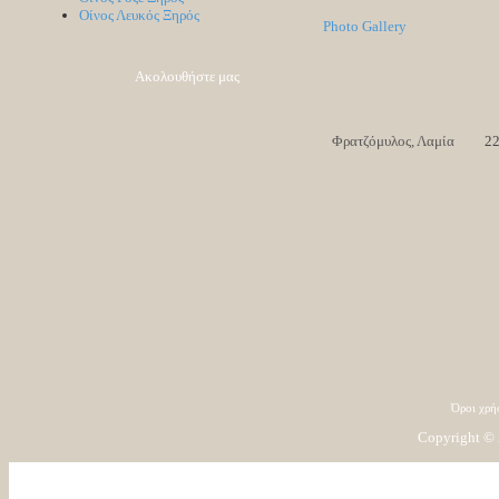
Οίνος Λευκός Ξηρός
Photo Gallery
Ακολουθήστε μας
Φρατζόμυλος, Λαμία
2
Όροι χρή
Copyright © 