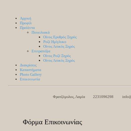
Αρχική
Προφίλ
Προϊόντα
Ποικιλιακά
Οίνος Ερυθρός Ξηρός
Ροζέ Hμίγλυκο
Οίνος Λευκός Ξηρός
Επιτραπέζια
Οίνος Ροζέ Ξηρός
Οίνος Λευκός Ξηρός
Διακρίσεις
Καταστήματα
Photo Gallery
Επικοινωνία
Φρατζόμυλος, Λαμία
2231096298
info
Φόρμα Επικοινωνίας