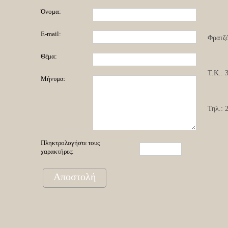
Όνομα:
E-mail:
Φρατζό
Θέμα:
Τ.Κ.: 
Μήνυμα:
Τηλ.: 
Πληκτρολογήστε τους
χαρακτήρες:
Αποστολή