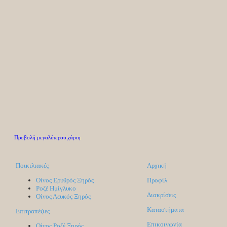
Προβολή μεγαλύτερου χάρτη
Ποικιλιακές
Αρχική
Οίνος Ερυθρός Ξηρός
Προφίλ
Ροζέ Hμίγλυκο
Διακρίσεις
Οίνος Λευκός Ξηρός
Καταστήματα
Επιτραπέζιες
Επικοινωνία
Οίνος Ροζέ Ξηρός