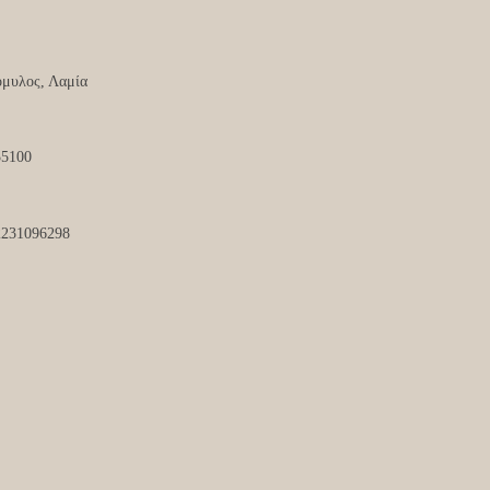
μυλος, Λαμία
35100
2231096298