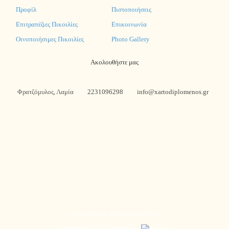
Προφίλ
Πιστοποιήσεις
Επιτραπέζιες Πικοιλίες
Επικοινωνία
Οινοποιήσιμες Πικοιλίες
Photo Gallery
Ακολουθήστε μας
Φρατζόμυλος, Λαμία
2231096298
info@xartodiplomenos.gr
Όροι χρήσης & πολιτική προστασίας
Copyright © 2015 by k4net.gr