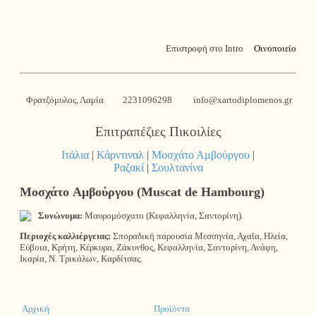
Επιστροφή στο Intro
Οινοποιείο
Φρατζόμυλος, Λαμία
2231096298
info@xartodiplomenos.gr
Επιτραπέζιες Πικοιλίες
Ιτάλια
|
Κάρντιναλ
|
Μοσχάτο Αμβούργου
|
Ραζακί
|
Σουλτανίνα
Μοσχάτο Aμβούργου (Muscat de Hambourg)
Συνώνυμα:
Μαυρομόσχατο (Κεφαλληνία, Σαντορίνη).
Περιοχές καλλιέργειας:
Σποραδική παρουσία Μεσσηνία, Αχαΐα, Ηλεία,
Εύβοια, Κρήτη, Κέρκυρα, Ζάκυνθος, Κεφαλληνία, Σαντορίνη, Ανάφη,
Ικαρία, Ν. Τρικάλων, Καρδίτσας.
Αρχική
Προϊόντα